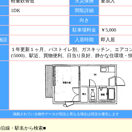
軽量鉄骨造
火災保険
要加入
1DK
間取詳細
向き
間
駐車場料金
￥5,000
施設
入居時期
即入居
１年更新１ヶ月、バストイレ別、ガスキッチン、エアコ
(\5000)、駅近、買物便利、日当り良好、静かな住環境・
掲載されている物件データが現況と異なる場合は現況を優先します
の沿線・駅名から検索■