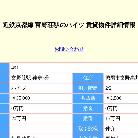
近鉄京都線 富野荘駅のハイツ 賃貸物件詳細情報
お問い合わせ
号
491
富野荘駅 徒歩3分
住所
城陽市富野高
ハイツ
階／階建
2/2
￥35,000
共益費
￥2,500
0万円
敷金
0万円
20万円
敷引
15万円
取引態様
仲介