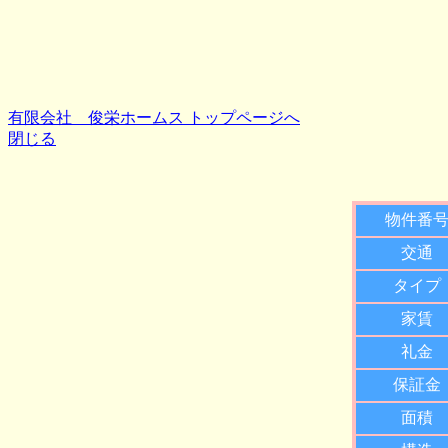
有限会社 俊栄ホームス トップページへ
閉じる
物件番
交通
タイプ
家賃
礼金
保証金
面積