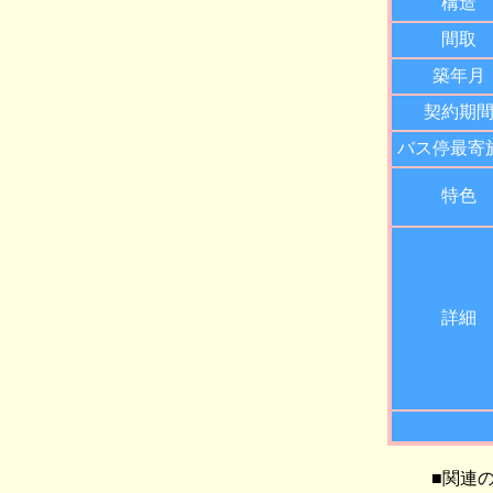
構造
間取
築年月
契約期
バス停最寄
特色
詳細
■関連