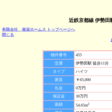
近鉄京都線 伊勢田
有限会社 俊栄ホームス トップページへ
閉じる
物件番号
455
交通
伊勢田駅 徒歩11分
タイプ
ハイツ
家賃
￥65,000
礼金
0万円
保証金
30万円
2
面積
54.65m