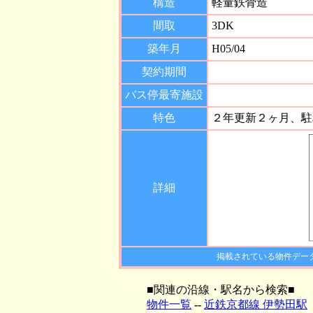
構造
軽量鉄骨造
間取
3DK
築年月
H05/04
契約期間
バス停最寄施設
特色
２年更新２ヶ月、駐車
詳細
掲載されている物件デー
■関連の沿線・駅名から検索■
物件一覧
--
近鉄京都線 伊勢田駅