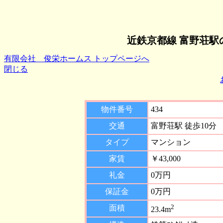
近鉄京都線 富野荘駅
有限会社 俊栄ホームス トップページへ
閉じる
物件番号
434
交通
富野荘駅 徒歩10分
タイプ
マンション
家賃
￥43,000
礼金
0万円
保証金
0万円
2
面積
23.4m