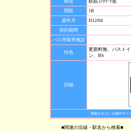
構造
鉄筋ｺﾝｸﾘｰﾄ造
間取
1R
築年月
H12/04
契約期間
バス停最寄施設
更新料無、バストイ
特色
ン、BS
詳細
掲載されている物件デー
■関連の沿線・駅名から検索■