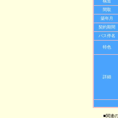
構造
間取
築年月
契約期間
バス停名
特色
詳細
■関連