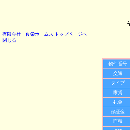
有限会社 俊栄ホームス トップページへ
閉じる
物件番号
交通
タイプ
家賃
礼金
保証金
面積