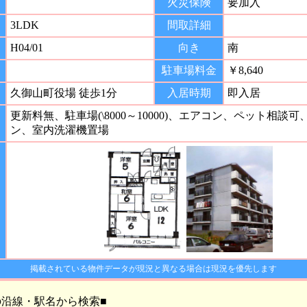
火災保険
要加入
3LDK
間取詳細
H04/01
向き
南
駐車場料金
￥8,640
久御山町役場 徒歩1分
入居時期
即入居
更新料無、駐車場(\8000～10000)、エアコン、ペット相談
ン、室内洗濯機置場
掲載されている物件データが現況と異なる場合は現況を優先します
の沿線・駅名から検索■