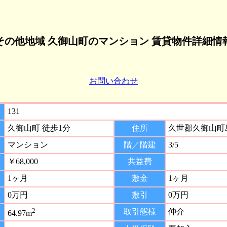
その他地域 久御山町のマンション 賃貸物件詳細情
お問い合わせ
131
久御山町 徒歩1分
住所
久世郡久御山町
マンション
階／階建
3/5
￥68,000
共益費
1ヶ月
敷金
1ヶ月
0万円
敷引
0万円
2
取引態様
仲介
64.97m