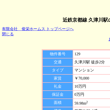
近鉄京都線 久津川駅
有限会社 俊栄ホームス トップページへ
閉じる
物件番号
129
交通
久津川駅 徒歩2分
タイプ
マンション
家賃
￥70,000
礼金
10万円
保証金
0万円
2
面積
59.98m