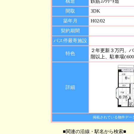
構造
鉄筋ｺﾝｸﾘｰﾄ造
間取
3DK
築年月
H02/02
契約期間
バス停最寄施設
２年更新３万円、バ
特色
階以上、駐車場(\60
詳細
掲載されている物件デー
■関連の沿線・駅名から検索■