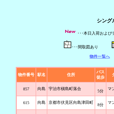
シング
･･･本日入荷お
･･･間取図あり
物件一覧へ
バス
物件番号
駅名
住所
徒歩
向島
宇治市槇島町落合
マ
857
5分
向島
京都市伏見区向島津田町
マ
615
8分